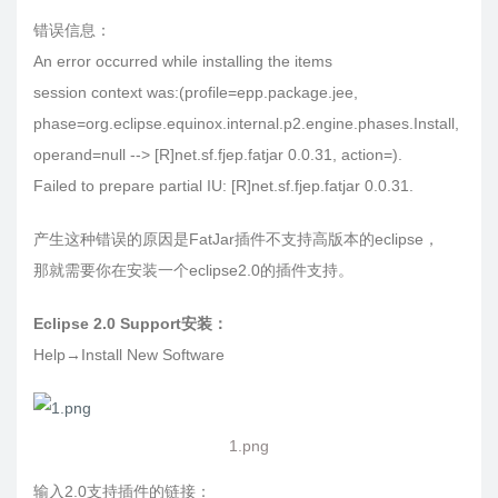
错误信息：
An error occurred while installing the items
session context was:(profile=epp.package.jee,
phase=org.eclipse.equinox.internal.p2.engine.phases.Install,
operand=null --> [R]net.sf.fjep.fatjar 0.0.31, action=).
Failed to prepare partial IU: [R]net.sf.fjep.fatjar 0.0.31.
产生这种错误的原因是FatJar插件不支持高版本的eclipse，
那就需要你在安装一个eclipse2.0的插件支持。
Eclipse 2.0 Support安装：
Help→Install New Software
1.png
输入2.0支持插件的链接：