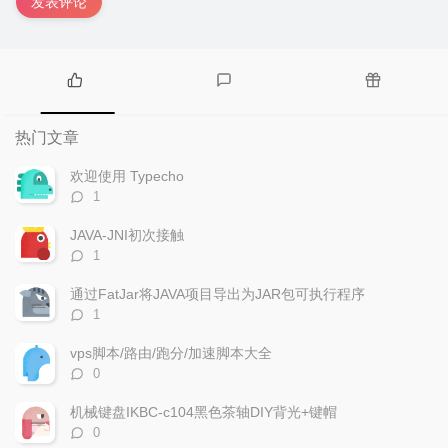
发表评论
热
最
随
门
新
机
热门文章
文
评
文
章
论
章
欢迎使用 Typecho
评
1
论
数：
JAVA-JNI初次接触
评
1
论
数：
通过FatJar将JAVA项目导出为JAR包可执行程序
评
1
论
数：
vps脚本/路由/跑分/加速脚本大全
评
0
论
数：
机械键盘IKBC-c104黑色茶轴DIY背光+键帽
评
0
论