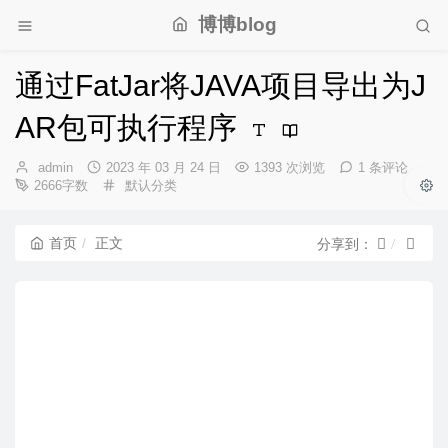
博博blog
通过FatJar将JAVA项目导出为J
AR包可执行程序
博
发
admin
2023 年 03 月 24 日
1393 次浏览
1 条评论
主：
布
分
2666字数
默认分类
时
类：
间：
首页
正文
分享到：